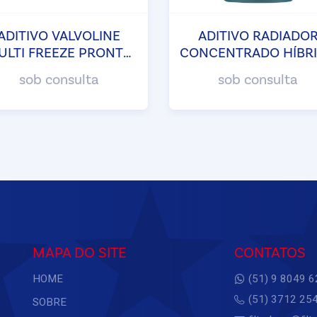
ADITIVO VALVOLINE
ADITIVO RADIADO
ULTI FREEZE PRONTO
CONCENTRADO HÍBR
USO
ASIÁTICO HT-A TIRR
sob consulta
sob consulta
MAPA DO SITE
CONTATOS
HOME
(51) 9 8049 
(51) 3712 25
SOBRE