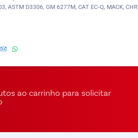
03, ASTM D3306, GM 6277M, CAT EC-Q, MACK, CHR
tos ao carrinho para solicitar
o