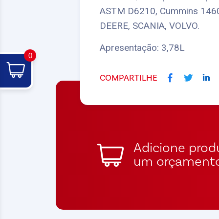
ASTM D6210, Cummins 146
DEERE, SCANIA, VOLVO.
Apresentação: 3,78L
0
COMPARTILHE
Adicione produ
um orçament