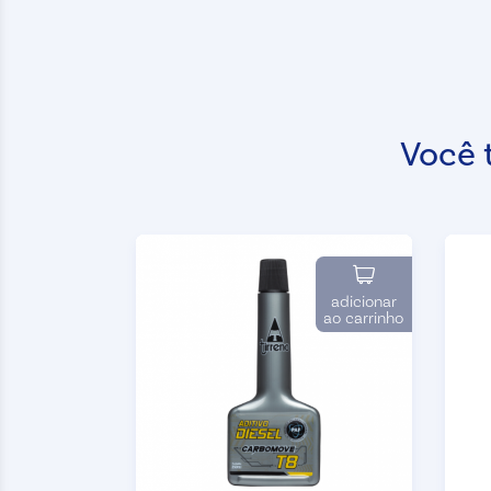
Você 
adicionar
ao carrinho