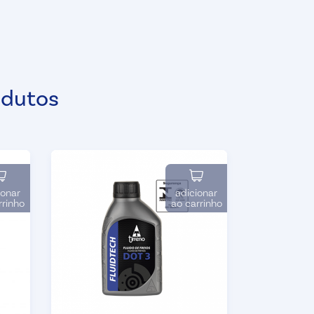
odutos
ionar
adicionar
rrinho
ao carrinho