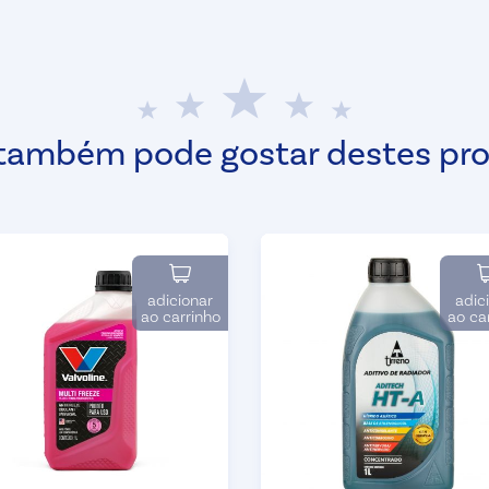
também pode gostar destes pr
adicionar
adic
ao carrinho
ao ca