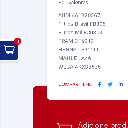
Equivalentes:
AUDI 4A1820367
Filtros Brasil FB305
Filtros Mil FC0303
FRAM CF5942
0
HENGST E915LI
MAHLE LA46
WEGA AKX35635
COMPARTILHE
Adicione produ