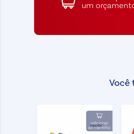
um orçament
Você 
adicionar
ao carrinho