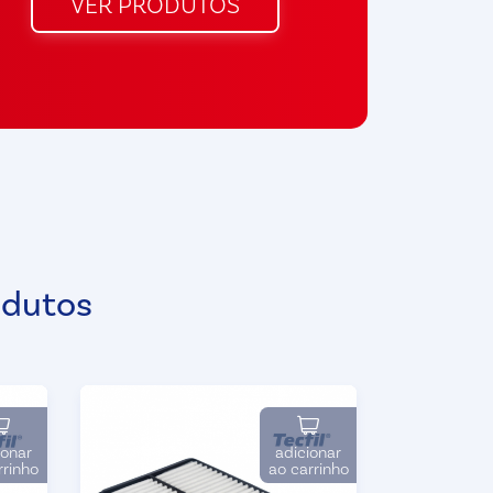
VER PRODUTOS
odutos
ionar
adicionar
rrinho
ao carrinho