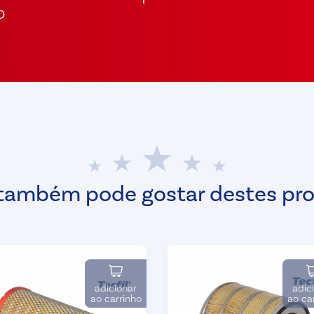
o
também pode gostar destes pr
adicionar
adic
ao carrinho
ao ca