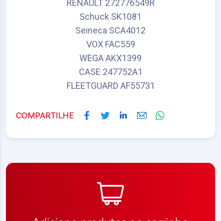
RENAULT 272776549R
Schuck SK1081
Seineca SCA4012
VOX FAC559
WEGA AKX1399
CASE 247752A1
FLEETGUARD AF55731
COMPARTILHE