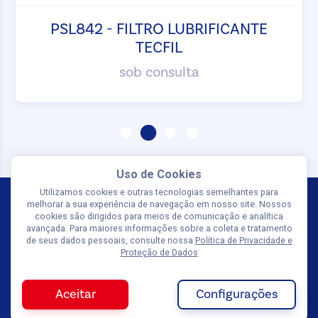
PSL842 - FILTRO LUBRIFICANTE
TECFIL
sob consulta
Uso de Cookies
Utilizamos cookies e outras tecnologias semelhantes para
melhorar a sua experiência de navegação em nosso site. Nossos
cookies são dirigidos para meios de comunicação e analítica
avançada. Para maiores informações sobre a coleta e tratamento
de seus dados pessoais, consulte nossa
Política de Privacidade e
Proteção de Dados
SIGA-NOS
Olá, tudo bem? Quer receber uma
Aceitar
Configurações
proposta personalizada?