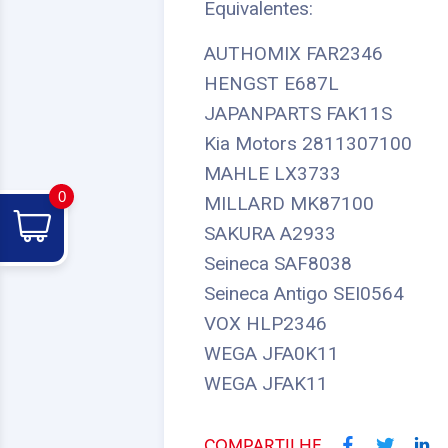
Equivalentes:
AUTHOMIX FAR2346
HENGST E687L
JAPANPARTS FAK11S
Kia Motors 2811307100
MAHLE LX3733
0
MILLARD MK87100
SAKURA A2933
Seineca SAF8038
Seineca Antigo SEI0564
VOX HLP2346
WEGA JFA0K11
WEGA JFAK11
COMPARTILHE