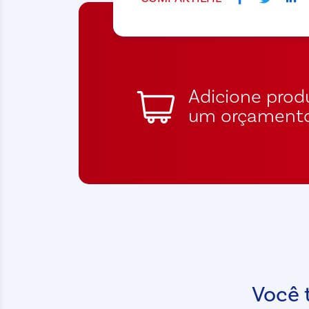
Adicione produ
um orçament
Você 