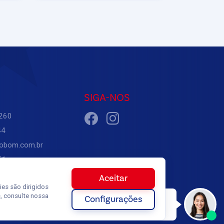
SIGA-NOS
6260
44
trobom.com.br
1,
os -
Aceitar
es são dirigidos
, consulte nossa
Configurações
Olá, tudo bem? Quer receber uma
proposta personalizada?