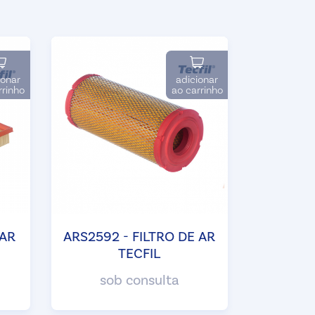
ionar
adicionar
rrinho
ao carrinho
 AR
ARS2592 - FILTRO DE AR
TECFIL
sob consulta