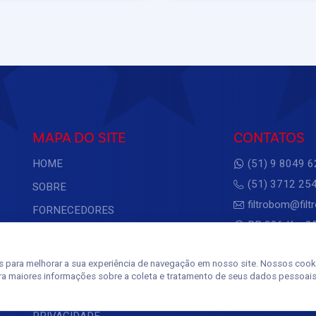
MAPA DO SITE
CONTATOS
HOME
(51) 9 8049 
(51) 3712 25
SOBRE
filtrobom@fil
FORNECEDORES
BR 386 Km 35
PRODUTOS
2816 - Pinheir
Estrela/RS
BLOG
s para melhorar a sua experiência de navegação em nosso site. Nossos cooki
ra maiores informações sobre a coleta e tratamento de seus dados pessoais
CONTATO
POLÍTICA DE
PRIVACIDADE