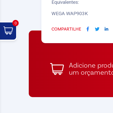
Equivalentes:
WEGA WAP903K
0
COMPARTILHE
Adicione produ
um orçament