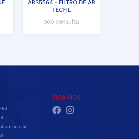
DE
ARS5564 - FILTRO DE AR
TECFIL
sob consulta
SIGA-NOS
6260
44
trobom.com.br
1,