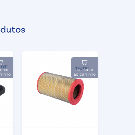
odutos
ionar
adicionar
rrinho
ao carrinho