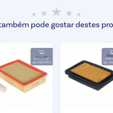
também pode gostar destes pr
adicionar
adic
ao carrinho
ao ca