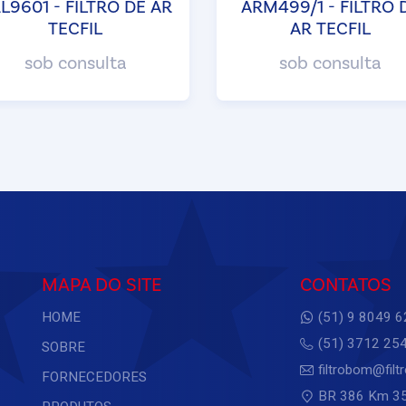
L9601 - FILTRO DE AR
ARM499/1 - FILTRO 
TECFIL
AR TECFIL
sob consulta
sob consulta
MAPA DO SITE
CONTATOS
HOME
(51) 9 8049 
(51) 3712 25
SOBRE
filtrobom@fil
FORNECEDORES
BR 386 Km 35