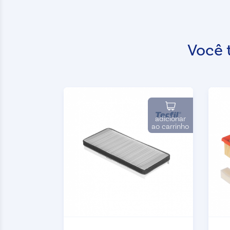
Você 
adicionar
ao carrinho