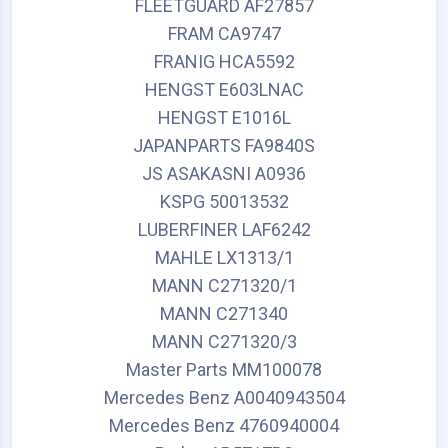
FLEETGUARD AF27857
FRAM CA9747
FRANIG HCA5592
HENGST E603LNAC
HENGST E1016L
JAPANPARTS FA9840S
JS ASAKASNI A0936
KSPG 50013532
LUBERFINER LAF6242
MAHLE LX1313/1
MANN C271320/1
MANN C271340
MANN C271320/3
Master Parts MM100078
Mercedes Benz A0040943504
Mercedes Benz 4760940004