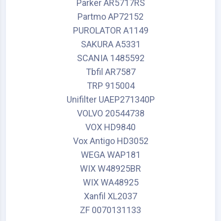
Parker AR5717RS
Partmo AP72152
PUROLATOR A1149
SAKURA A5331
SCANIA 1485592
Tbfil AR7587
TRP 915004
Unifilter UAEP271340P
VOLVO 20544738
VOX HD9840
Vox Antigo HD3052
WEGA WAP181
WIX W48925BR
WIX WA48925
Xanfil XL2037
ZF 0070131133