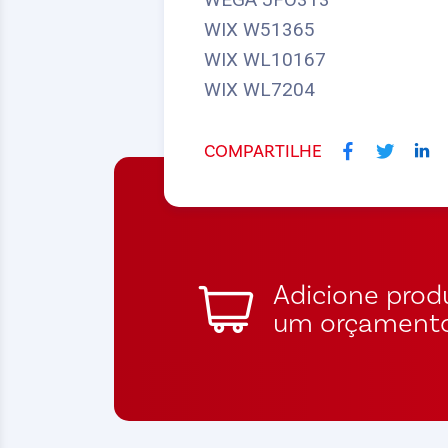
WIX W51365
WIX WL10167
WIX WL7204
COMPARTILHE
Adicione produ
um orçament