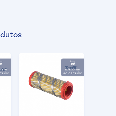
odutos
ionar
adicionar
rrinho
ao carrinho