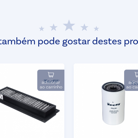
também pode gostar destes pr
adicionar
adic
ao carrinho
ao ca