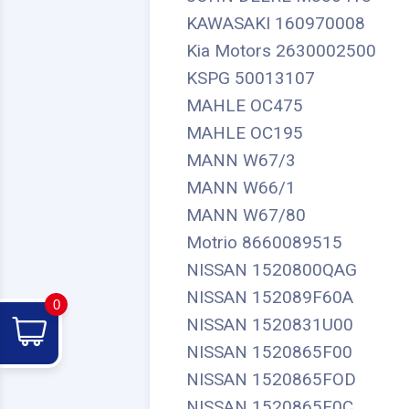
KAWASAKI 160970008
Kia Motors 2630002500
KSPG 50013107
MAHLE OC475
MAHLE OC195
MANN W67/3
MANN W66/1
MANN W67/80
Motrio 8660089515
NISSAN 1520800QAG
NISSAN 152089F60A
0
NISSAN 1520831U00
NISSAN 1520865F00
NISSAN 1520865FOD
NISSAN 1520865F0C