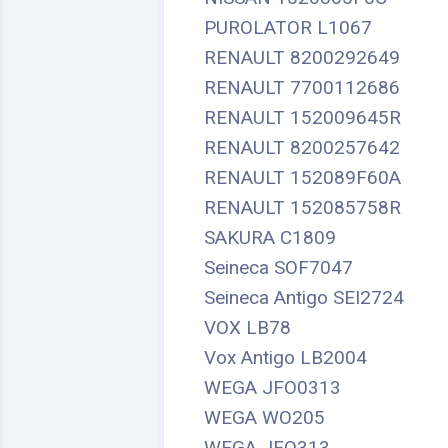
PUROLATOR L1067
RENAULT 8200292649
RENAULT 7700112686
RENAULT 152009645R
RENAULT 8200257642
RENAULT 152089F60A
RENAULT 152085758R
SAKURA C1809
Seineca SOF7047
Seineca Antigo SEI2724
VOX LB78
Vox Antigo LB2004
WEGA JFO0313
WEGA WO205
WEGA JFO313