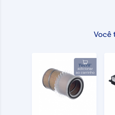
Você 
adicionar
ao carrinho