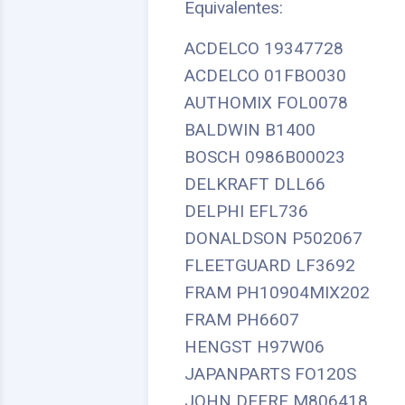
Equivalentes:
ACDELCO 19347728
ACDELCO 01FBO030
AUTHOMIX FOL0078
BALDWIN B1400
BOSCH 0986B00023
DELKRAFT DLL66
DELPHI EFL736
DONALDSON P502067
FLEETGUARD LF3692
FRAM PH10904MIX202
FRAM PH6607
HENGST H97W06
JAPANPARTS FO120S
JOHN DEERE M806418