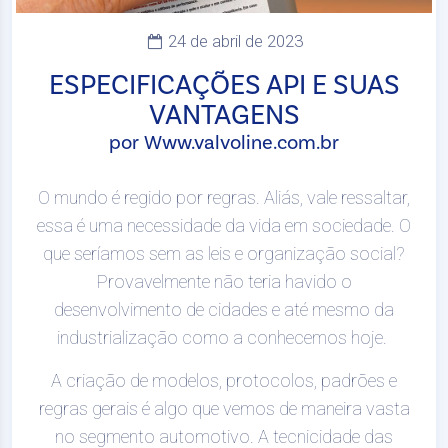
24 de abril de 2023
ESPECIFICAÇÕES API E SUAS
VANTAGENS
por Www.valvoline.com.br
O mundo é regido por regras. Aliás, vale ressaltar,
essa é uma necessidade da vida em sociedade. O
que seríamos sem as leis e organização social?
Provavelmente não teria havido o
desenvolvimento de cidades e até mesmo da
industrialização como a conhecemos hoje.
A criação de modelos, protocolos, padrões e
regras gerais é algo que vemos de maneira vasta
no segmento automotivo. A tecnicidade das