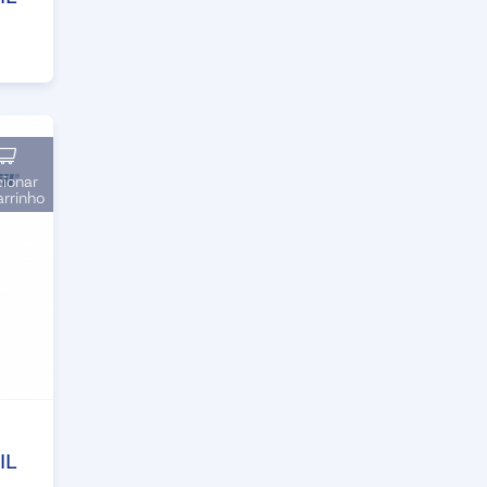
cionar
arrinho
IL