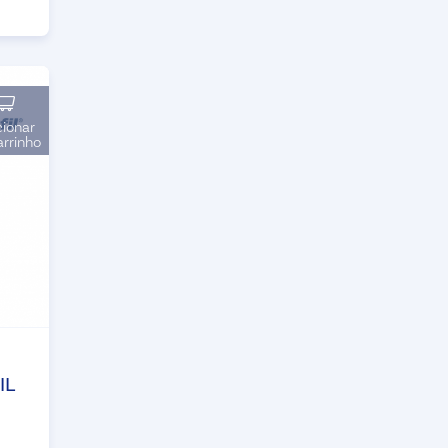
cionar
arrinho
IL