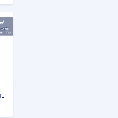
cionar
arrinho
IL