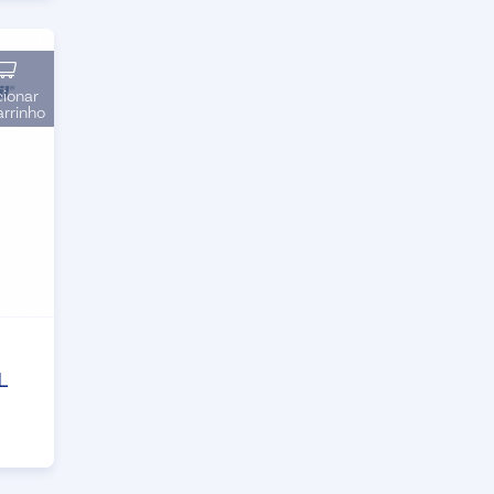
cionar
arrinho
L