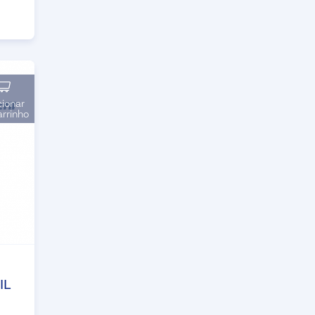
cionar
arrinho
IL