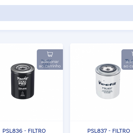
adicionar
adi
ao carrinho
ao c
PSL836 - FILTRO
PSL837 - FILTRO